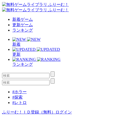
新着ゲーム
更新ゲーム
ランキング
新着
更新
ランキング
#ホラー
#探索
#レトロ
ふりーむ！ＩＤ登録（無料）
ログイン