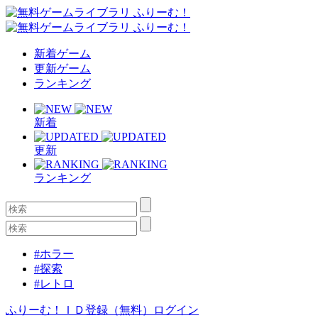
新着ゲーム
更新ゲーム
ランキング
新着
更新
ランキング
#ホラー
#探索
#レトロ
ふりーむ！ＩＤ登録（無料）
ログイン