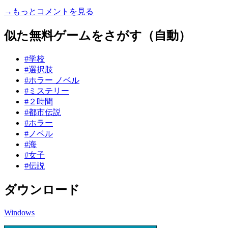
→もっとコメントを見る
似た無料ゲームをさがす（自動）
#学校
#選択肢
#ホラー ノベル
#ミステリー
#２時間
#都市伝説
#ホラー
#ノベル
#海
#女子
#伝説
ダウンロード
Windows