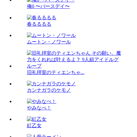
俺0 〜バースデイ〜
春るるるる
ムートン・ノワール
旧礼拝室のティエンちゃ...
カンナガラのケモノ
やみなべ！
紅乙女