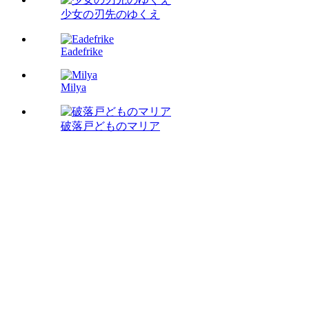
少女の刃先のゆくえ
Eadefrike
Milya
破落戸どものマリア