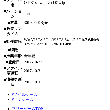
OJPR1st_win_ver1.01.zip
名
■バージョ
1.01
ン
■容量
361,306 KByte
■必要ラン
タイム
Win VISTA 32bit/VISTA 64bit/7 32bit/7 64bit/8
■動作環境
32bit/8 64bit/10 32bit/10 64bit
■特徴
■推奨年齢
全年齢
■登録日
2017-10-27
■ファイル
2017-10-31
更新日
■情報更新
2017-10-31
日
#ノベルゲーム
#乙女ゲーム
フリーゲームTOP