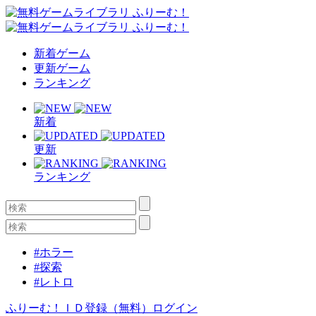
新着ゲーム
更新ゲーム
ランキング
新着
更新
ランキング
#ホラー
#探索
#レトロ
ふりーむ！ＩＤ登録（無料）
ログイン