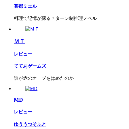
蒼都ミエル
料理で記憶が蘇る？ターン制推理ノベル
ＭＴ
レビュー
ててあゲームズ
誰が赤のオーブをはめたのか
MD
レビュー
ゆううつそふと