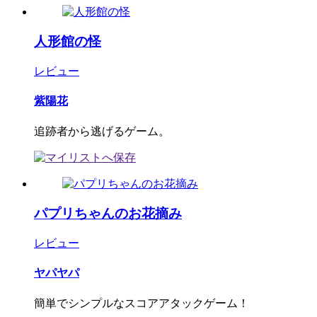
人形館の怪
レビュー
紫陽花
追跡者から逃げるゲーム。
パプリちゃんのお花摘み
レビュー
ヤパヤパ
簡単でシンプルなスコアアタックゲーム！