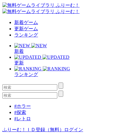
新着ゲーム
更新ゲーム
ランキング
新着
更新
ランキング
#ホラー
#探索
#レトロ
ふりーむ！ＩＤ登録（無料）
ログイン