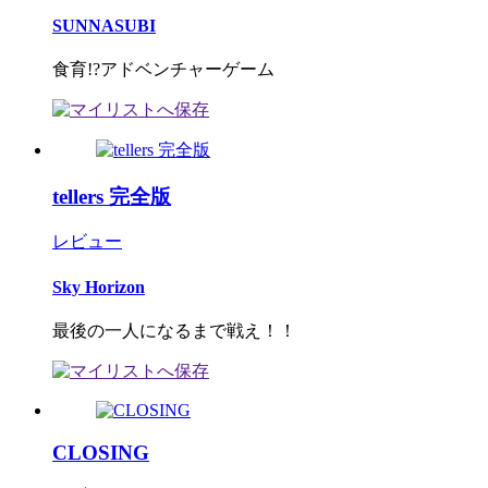
SUNNASUBI
食育!?アドベンチャーゲーム
tellers 完全版
レビュー
Sky Horizon
最後の一人になるまで戦え！！
CLOSING