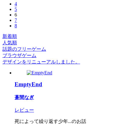
4
5
6
7
8
新着順
人気順
話題のフリーゲーム
ブラウザゲーム
デザインをリニューアルしました。
EmptyEnd
蒼間なぎ
レビュー
死によって繰り返す少年...のお話