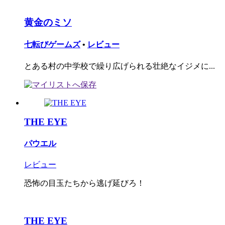
黄金のミソ
七転びゲームズ
•
レビュー
とある村の中学校で繰り広げられる壮絶なイジメに...
THE EYE
パウエル
レビュー
恐怖の目玉たちから逃げ延びろ！
THE EYE