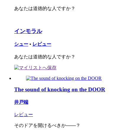
あなたは道徳的な人ですか？
インモラル
シュー
•
レビュー
あなたは道徳的な人ですか？
The sound of knocking on the DOOR
井戸端
レビュー
そのドアを開けるべきか───？