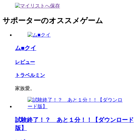
サポーターのオススメゲーム
ム■クイ
レビュー
トラベルミン
家族愛。
試験終了！？ あと１分！！【ダウンロード
版】