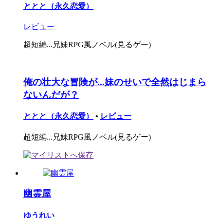
ととと（永久恋愛）
レビュー
超短編...兄妹RPG風ノベル(見るゲー)
俺の壮大な冒険が...妹のせいで全然はじまら
ないんだが？
ととと（永久恋愛）
•
レビュー
超短編...兄妹RPG風ノベル(見るゲー)
幽霊屋
ゆうれい