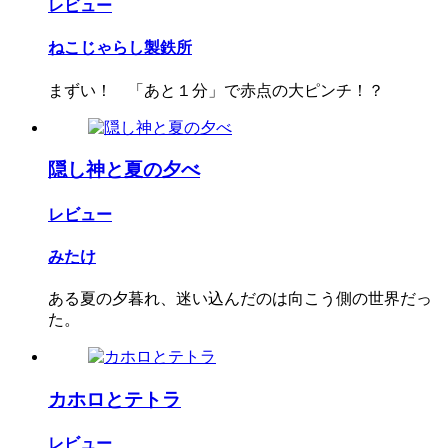
レビュー
ねこじゃらし製鉄所
まずい！ 「あと１分」で赤点の大ピンチ！？
隠し神と夏の夕べ
レビュー
みたけ
ある夏の夕暮れ、迷い込んだのは向こう側の世界だっ
た。
カホロとテトラ
レビュー