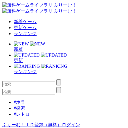
新着ゲーム
更新ゲーム
ランキング
新着
更新
ランキング
#ホラー
#探索
#レトロ
ふりーむ！ＩＤ登録（無料）
ログイン