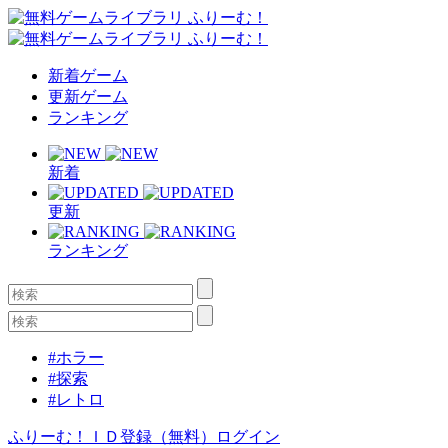
新着ゲーム
更新ゲーム
ランキング
新着
更新
ランキング
#ホラー
#探索
#レトロ
ふりーむ！ＩＤ登録（無料）
ログイン