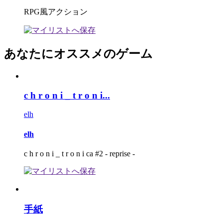
RPG風アクション
あなたにオススメのゲーム
c h r o n i _ t r o n i...
elh
elh
c h r o n i _ t r o n i ca #2 - reprise -
手紙