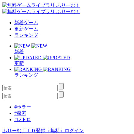
新着ゲーム
更新ゲーム
ランキング
新着
更新
ランキング
#ホラー
#探索
#レトロ
ふりーむ！ＩＤ登録（無料）
ログイン