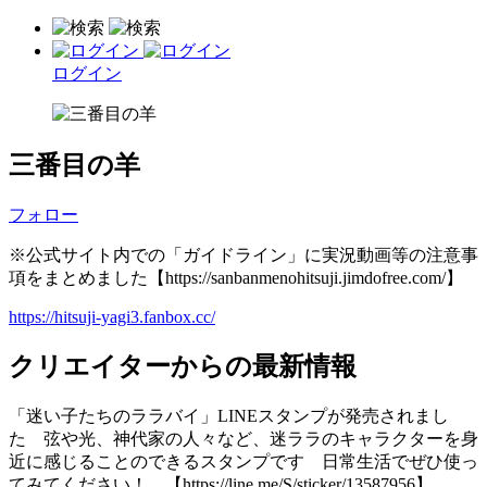
ログイン
三番目の羊
フォロー
※公式サイト内での「ガイドライン」に実況動画等の注意事
項をまとめました【https://sanbanmenohitsuji.jimdofree.com/】
https://hitsuji-yagi3.fanbox.cc/
クリエイターからの最新情報
「迷い子たちのララバイ」LINEスタンプが発売されまし
た 弦や光、神代家の人々など、迷ララのキャラクターを身
近に感じることのできるスタンプです 日常生活でぜひ使っ
てみてください！ 【https://line.me/S/sticker/13587956】