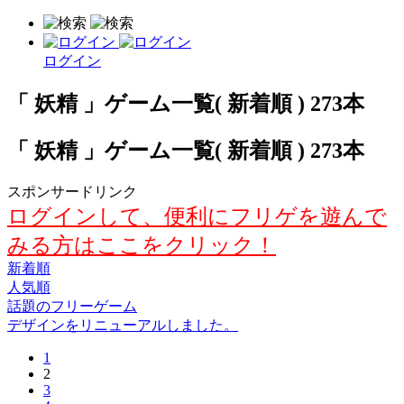
ログイン
「 妖精 」ゲーム一覧( 新着順 ) 273本
「 妖精 」ゲーム一覧( 新着順 ) 273本
スポンサードリンク
ログインして、便利にフリゲを遊んで
みる方はここをクリック！
新着順
人気順
話題のフリーゲーム
デザインをリニューアルしました。
1
2
3