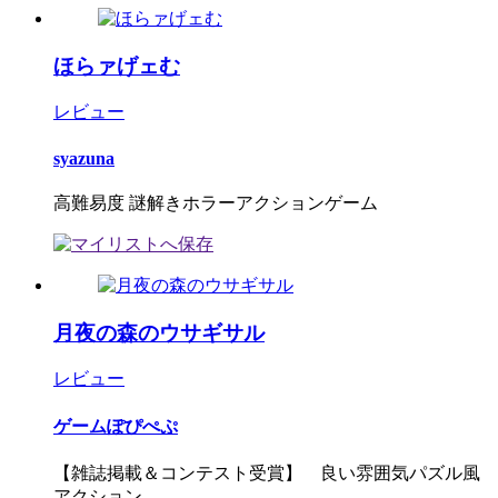
ほらァげェむ
レビュー
syazuna
高難易度 謎解きホラーアクションゲーム
月夜の森のウサギサル
レビュー
ゲームぽぴぺぷ
【雑誌掲載＆コンテスト受賞】 良い雰囲気パズル風
アクション