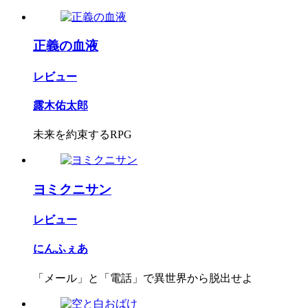
正義の血液
レビュー
露木佑太郎
未来を約束するRPG
ヨミクニサン
レビュー
にんふぇあ
「メール」と「電話」で異世界から脱出せよ