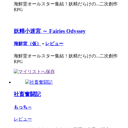
海鮮堂オールスター集結！妖精だらけの...二次創作
RPG
妖精小迷宮 ～ Fairies Odyssey
海鮮堂（仮）
•
レビュー
海鮮堂オールスター集結！妖精だらけの...二次創作
RPG
社畜奮闘記
もっち～
レビュー