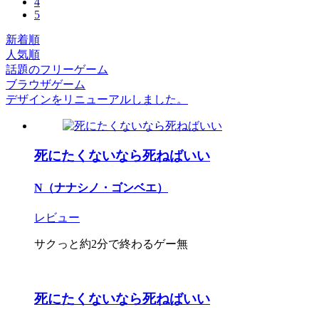
4
5
新着順
人気順
話題のフリーゲーム
ブラウザゲーム
デザインをリニューアルしました。
死にたくないなら死ねばいい
N（ナナシノ・ゴンベエ）
レビュー
サクっと約2分で終わるゲー無
死にたくないなら死ねばいい