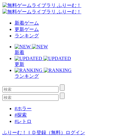
新着ゲーム
更新ゲーム
ランキング
新着
更新
ランキング
#ホラー
#探索
#レトロ
ふりーむ！ＩＤ登録（無料）
ログイン