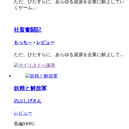
ただ、ひたすらに、あらゆる資源を企業に献上してい
くゲーム...
社畜奮闘記
もっち～
•
レビュー
ただ、ひたすらに、あらゆる資源を企業に献上して...
妖精と解放軍
のぶしげさん
レビュー
長編SRPG