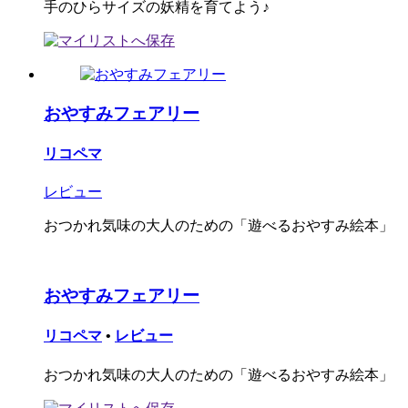
手のひらサイズの妖精を育てよう♪
おやすみフェアリー
リコペマ
レビュー
おつかれ気味の大人のための「遊べるおやすみ絵本」
おやすみフェアリー
リコペマ
•
レビュー
おつかれ気味の大人のための「遊べるおやすみ絵本」