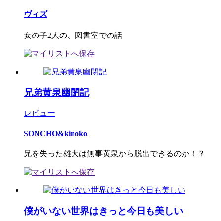
ヴィズ
女の子2人の、図書室での話
兄弟黄泉幽閉記
レビュー
SONCHO&kinoko
兄を失った雄大は無事黄泉から脱出できるのか！？
僕がいない世界はきっと今日も美しい