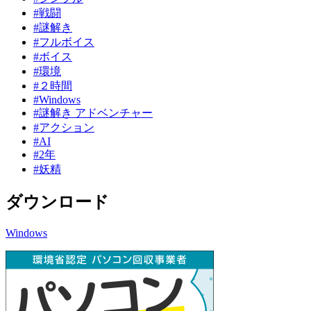
#戦闘
#謎解き
#フルボイス
#ボイス
#環境
#２時間
#Windows
#謎解き アドベンチャー
#アクション
#AI
#2年
#妖精
ダウンロード
Windows