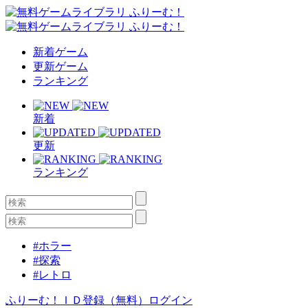
新着ゲーム
更新ゲーム
ランキング
新着
更新
ランキング
#ホラー
#探索
#レトロ
ふりーむ！ＩＤ登録（無料）
ログイン