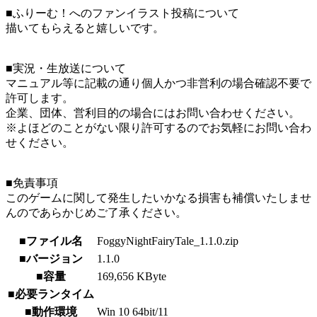
■ふりーむ！へのファンイラスト投稿について
描いてもらえると嬉しいです。
■実況・生放送について
マニュアル等に記載の通り個人かつ非営利の場合確認不要で
許可します。
企業、団体、営利目的の場合にはお問い合わせください。
※よほどのことがない限り許可するのでお気軽にお問い合わ
せください。
■免責事項
このゲームに関して発生したいかなる損害も補償いたしませ
んのであらかじめご了承ください。
■ファイル名
FoggyNightFairyTale_1.1.0.zip
■バージョン
1.1.0
■容量
169,656 KByte
■必要ランタイム
■動作環境
Win 10 64bit/11