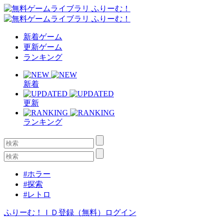
新着ゲーム
更新ゲーム
ランキング
新着
更新
ランキング
#ホラー
#探索
#レトロ
ふりーむ！ＩＤ登録（無料）
ログイン