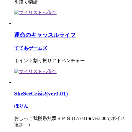
を描く物語
運命のキャッスルライフ
ててあゲームズ
ポイント割り振りアドベンチャー
SheSeeCrisis!(ver3.01)
ほりん
おしっこ我慢系無双ＲＰＧ (17/7/31★ver3.00でボイス
追加！)