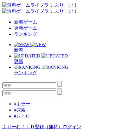
新着ゲーム
更新ゲーム
ランキング
新着
更新
ランキング
#ホラー
#探索
#レトロ
ふりーむ！ＩＤ登録（無料）
ログイン