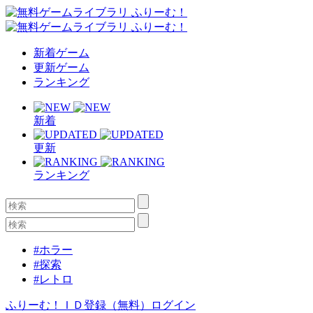
新着ゲーム
更新ゲーム
ランキング
新着
更新
ランキング
#ホラー
#探索
#レトロ
ふりーむ！ＩＤ登録（無料）
ログイン