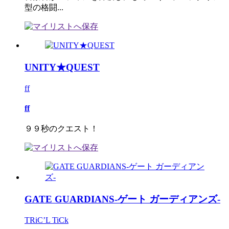
型の格闘...
UNITY★QUEST
ff
ff
９９秒のクエスト！
GATE GUARDIANS-ゲート ガーディアンズ-
TRiC’L TiCk