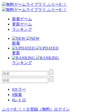
新着ゲーム
更新ゲーム
ランキング
新着
更新
ランキング
#ホラー
#探索
#レトロ
ふりーむ！ＩＤ登録（無料）
ログイン