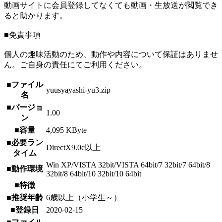
動画サイトに会員登録してなくても動画・生放送が閲覧でき
ると助かります。
■免責事項
個人の趣味活動のため、動作や内容について保証はありませ
ん。ご自身の責任にてご利用ください。
■ファイル
yuusyayashi-yu3.zip
名
■バージョ
1.00
ン
■容量
4,095 KByte
■必要ラン
DirectX9.0c以上
タイム
Win XP/VISTA 32bit/VISTA 64bit/7 32bit/7 64bit/8
■動作環境
32bit/8 64bit/10 32bit/10 64bit
■特徴
■推奨年齢
6歳以上（小学生～）
■登録日
2020-02-15