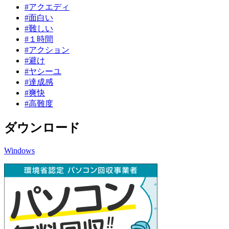
#アクエディ
#面白い
#難しい
#１時間
#アクション
#避け
#ヤシーユ
#達成感
#爽快
#高難度
ダウンロード
Windows