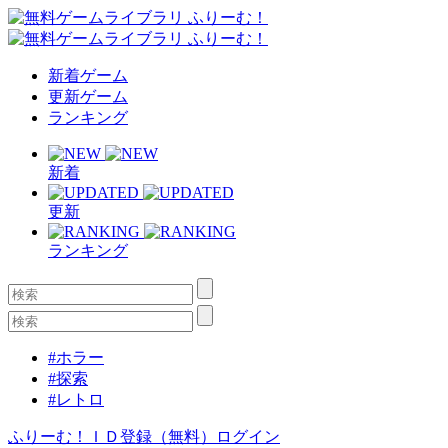
新着ゲーム
更新ゲーム
ランキング
新着
更新
ランキング
#ホラー
#探索
#レトロ
ふりーむ！ＩＤ登録（無料）
ログイン