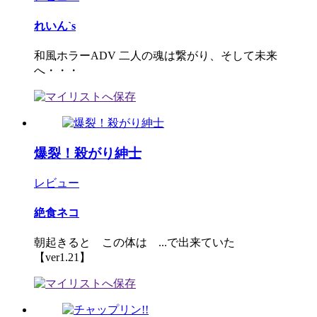
れいん`s
和風ホラーADV 二人の魂は繋がり、そして未来
へ・・・
爆裂！殺がり紳士
レビュー
絶食ネコ
朝起きると この体は ...で出来ていた
【ver1.21】