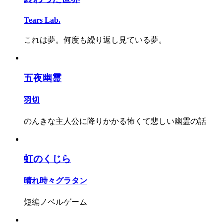
Tears Lab.
これは夢。何度も繰り返し見ている夢。
五夜幽霊
羽切
のんきな主人公に降りかかる怖くて悲しい幽霊の話
虹のくじら
晴れ時々グラタン
短編ノベルゲーム