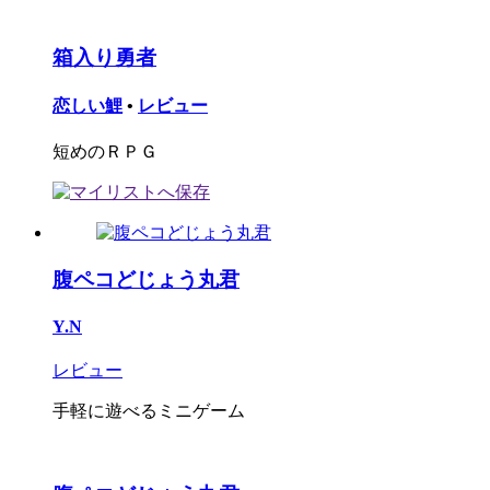
箱入り勇者
恋しい鯉
•
レビュー
短めのＲＰＧ
腹ペコどじょう丸君
Y.N
レビュー
手軽に遊べるミニゲーム