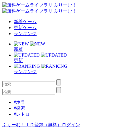
新着ゲーム
更新ゲーム
ランキング
新着
更新
ランキング
#ホラー
#探索
#レトロ
ふりーむ！ＩＤ登録（無料）
ログイン