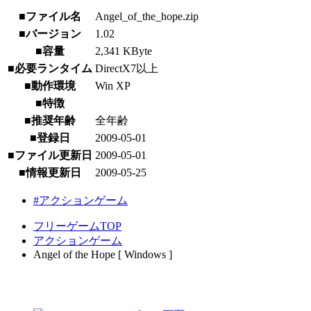
■ファイル名
Angel_of_the_hope.zip
■バージョン
1.02
■容量
2,341 KByte
■必要ランタイム
DirectX7以上
■動作環境
Win XP
■特徴
■推奨年齢
全年齢
■登録日
2009-05-01
■ファイル更新日
2009-05-01
■情報更新日
2009-05-25
#アクションゲーム
フリーゲームTOP
アクションゲーム
Angel of the Hope [ Windows ]