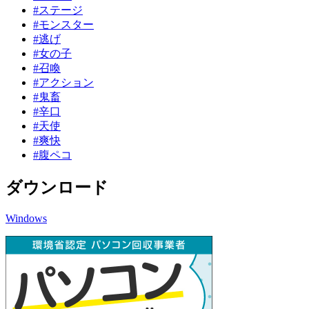
#ステージ
#モンスター
#逃げ
#女の子
#召喚
#アクション
#鬼畜
#辛口
#天使
#爽快
#腹ペコ
ダウンロード
Windows