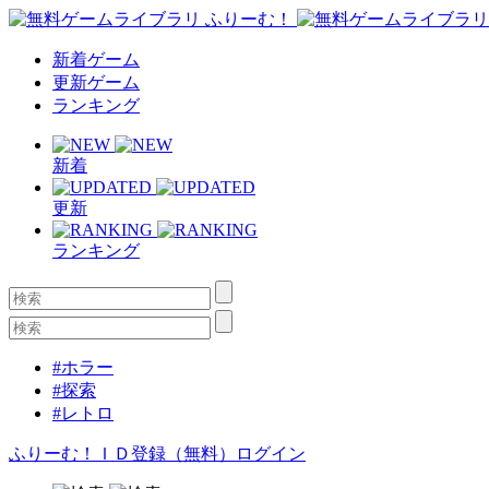
新着ゲーム
更新ゲーム
ランキング
新着
更新
ランキング
#ホラー
#探索
#レトロ
ふりーむ！ＩＤ登録（無料）
ログイン