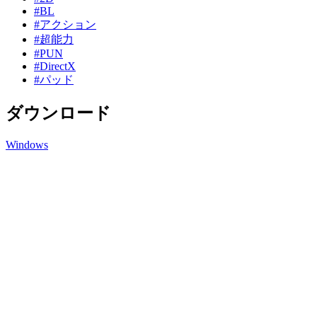
#BL
#アクション
#超能力
#PUN
#DirectX
#パッド
ダウンロード
Windows