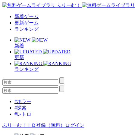
新着ゲーム
更新ゲーム
ランキング
新着
更新
ランキング
#ホラー
#探索
#レトロ
ふりーむ！ＩＤ登録（無料）
ログイン