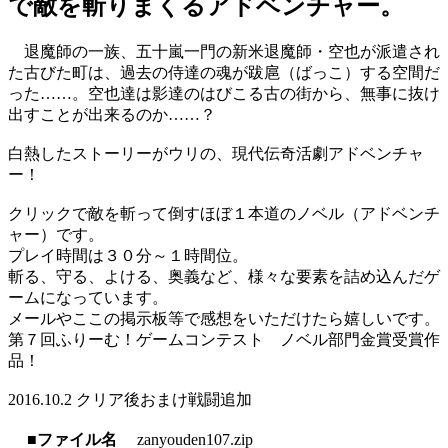
で敵を斬りまくるアドベンチャー。
退魔師の一族、五十嵐一門の新米退魔師・空也が派遣され
た古びた町は、過去の侍達の魂が跋扈（ばっこ）する空間だ
った……。空也達は影達のはびこる古の街から、無事に抜け
出すことが出来るのか……？
白熱したストーリーがウリの、現代伝奇活劇アドベンチャ
ー！
クリックで敵を斬って倒すほぼ１本道のノベル（アドベンチ
ャー）です。
プレイ時間は３０分～１時間位。
斬る、守る、よける、奥義など、様々な要素を詰め込んだゲ
ームになっています。
メールやここの掲示板等で感想をいただけたら嬉しいです。
第７回ふりーむ！ゲームコンテスト ノベル部門金賞受賞作
品！
2016.10.2 クリア後おまけ戦闘追加
■ファイル名
zanyouden107.zip