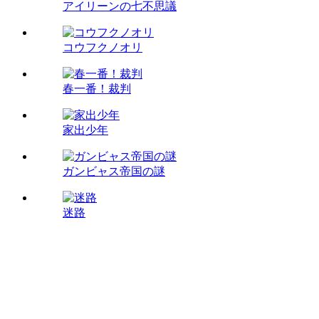
アイリーンの七不思議
コウフクノオリ
春一番！裁判
家出少年
ガンビャス帝国の謎
迷路