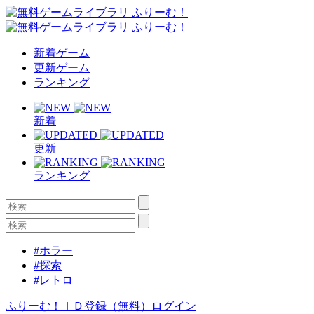
新着ゲーム
更新ゲーム
ランキング
新着
更新
ランキング
#ホラー
#探索
#レトロ
ふりーむ！ＩＤ登録（無料）
ログイン