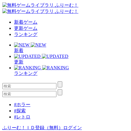
新着ゲーム
更新ゲーム
ランキング
新着
更新
ランキング
#ホラー
#探索
#レトロ
ふりーむ！ＩＤ登録（無料）
ログイン