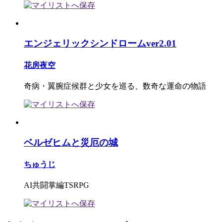
エンジェリックシンドロームver2.01
花房夜空
奇病・翼腕症候群と少女を巡る、数奇な運命の物語
ベルゼヒムと災厄の城
ちゅうじ
AI共闘掌編TSRPG