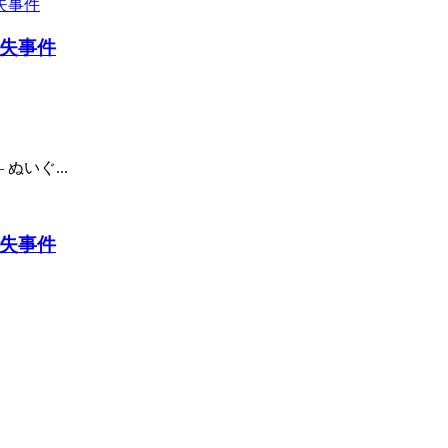
失事件
ぬいぐ...
失事件