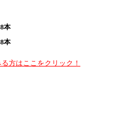
38本
38本
みる方はここをクリック！