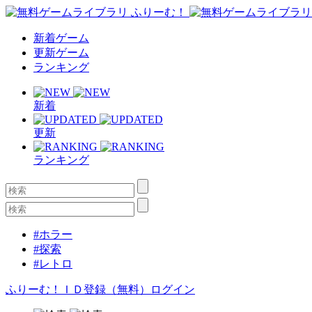
新着ゲーム
更新ゲーム
ランキング
新着
更新
ランキング
#ホラー
#探索
#レトロ
ふりーむ！ＩＤ登録（無料）
ログイン