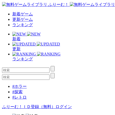
新着ゲーム
更新ゲーム
ランキング
新着
更新
ランキング
#ホラー
#探索
#レトロ
ふりーむ！ＩＤ登録（無料）
ログイン