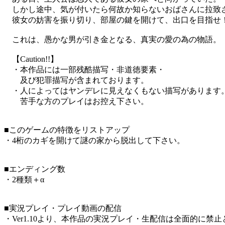
しかし途中、気が付いたら何故か知らないおばさんに拉致
彼女の妨害を振り切り、部屋の鍵を開けて、出口を目指せ
これは、愚かな男が引き金となる、真実の愛の為の物語。
【Caution!!】
・本作品には一部残酷描写・非道徳要素・
及び犯罪描写が含まれております。
・人によってはヤンデレに見えなくもない描写があります
苦手な方のプレイはお控え下さい。
■このゲームの特徴をリストアップ
・4桁のカギを開けて謎の家から脱出して下さい。
■エンディング数
・2種類＋α
■実況プレイ・プレイ動画の配信
・Ver1.10より、本作品の実況プレイ・生配信は全面的に禁