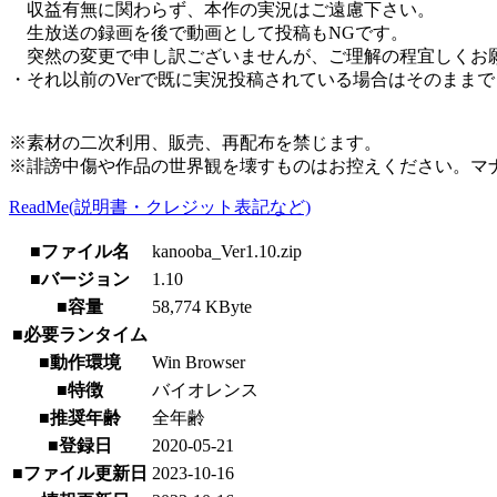
収益有無に関わらず、本作の実況はご遠慮下さい。
生放送の録画を後で動画として投稿もNGです。
突然の変更で申し訳ございませんが、ご理解の程宜しくお
・それ以前のVerで既に実況投稿されている場合はそのまま
※素材の二次利用、販売、再配布を禁じます。
※誹謗中傷や作品の世界観を壊すものはお控えください。マ
ReadMe(説明書・クレジット表記など)
■ファイル名
kanooba_Ver1.10.zip
■バージョン
1.10
■容量
58,774 KByte
■必要ランタイム
■動作環境
Win Browser
■特徴
バイオレンス
■推奨年齢
全年齢
■登録日
2020-05-21
■ファイル更新日
2023-10-16