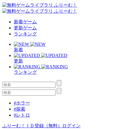
新着ゲーム
更新ゲーム
ランキング
新着
更新
ランキング
#ホラー
#探索
#レトロ
ふりーむ！ＩＤ登録（無料）
ログイン