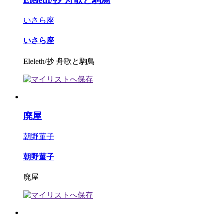
いさら座
いさら座
Eleleth/抄 舟歌と駒鳥
廃屋
朝野菫子
朝野菫子
廃屋