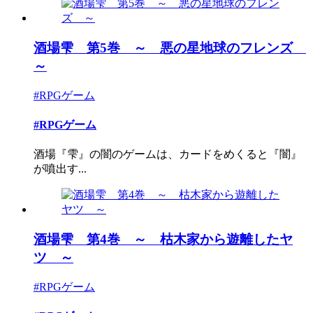
酒場雫 第5巻 ～ 悪の星地球のフレンズ
～
#RPGゲーム
#RPGゲーム
酒場『雫』の闇のゲームは、カードをめくると『闇』
が噴出す...
酒場雫 第4巻 ～ 枯木家から遊離したヤ
ツ ～
#RPGゲーム