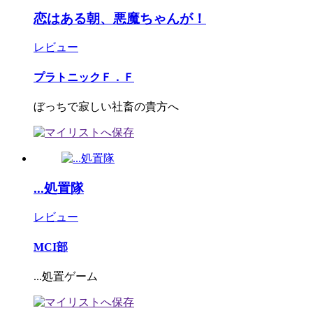
恋はある朝、悪魔ちゃんが！
レビュー
プラトニックＦ．Ｆ
ぼっちで寂しい社畜の貴方へ
...処置隊
レビュー
MCI部
...処置ゲーム