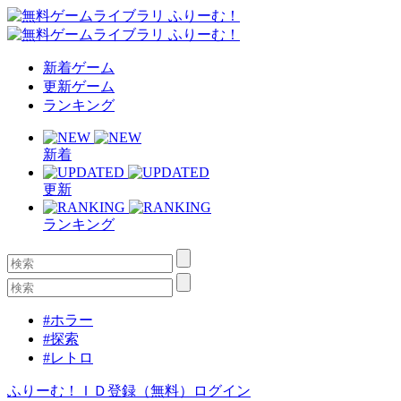
新着ゲーム
更新ゲーム
ランキング
新着
更新
ランキング
#ホラー
#探索
#レトロ
ふりーむ！ＩＤ登録（無料）
ログイン