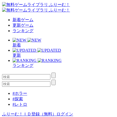
新着ゲーム
更新ゲーム
ランキング
新着
更新
ランキング
#ホラー
#探索
#レトロ
ふりーむ！ＩＤ登録（無料）
ログイン