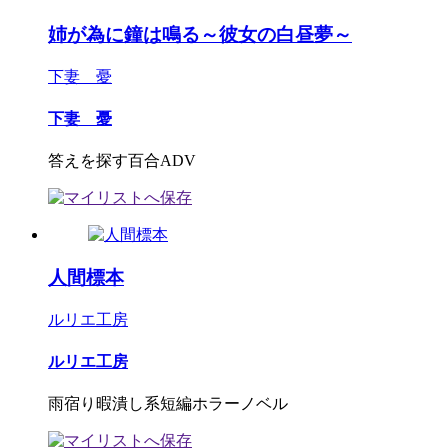
姉が為に鐘は鳴る～彼女の白昼夢～
下妻 憂
下妻 憂
答えを探す百合ADV
人間標本
ルリエ工房
ルリエ工房
雨宿り暇潰し系短編ホラーノベル