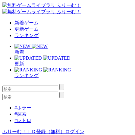
新着ゲーム
更新ゲーム
ランキング
新着
更新
ランキング
#ホラー
#探索
#レトロ
ふりーむ！ＩＤ登録（無料）
ログイン