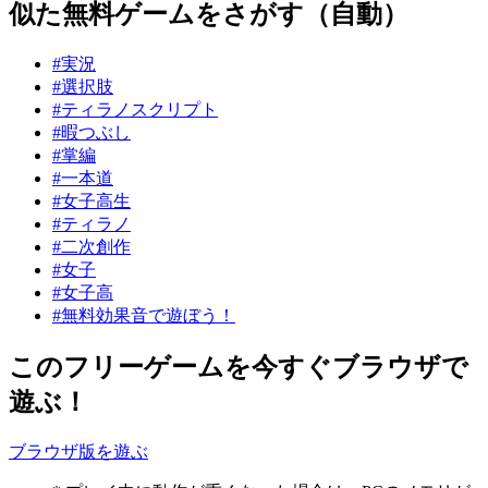
似た無料ゲームをさがす（自動）
#実況
#選択肢
#ティラノスクリプト
#暇つぶし
#掌編
#一本道
#女子高生
#ティラノ
#二次創作
#女子
#女子高
#無料効果音で遊ぼう！
このフリーゲームを今すぐブラウザで
遊ぶ！
ブラウザ版を遊ぶ