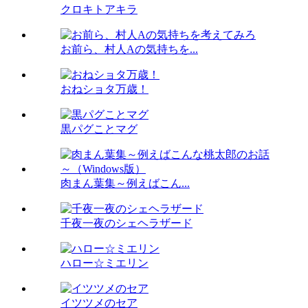
クロキトアキラ
お前ら、村人Aの気持ちを...
おねショタ万歳！
黒パグことマグ
肉まん葉集～例えばこん...
千夜一夜のシェヘラザード
ハロー☆ミエリン
イツツメのセア