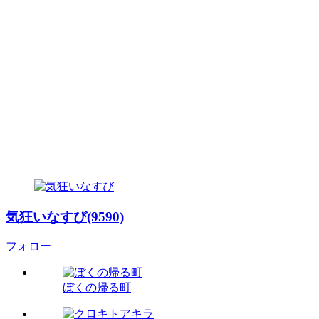
気狂いなすび(9590)
フォロー
ぼくの帰る町