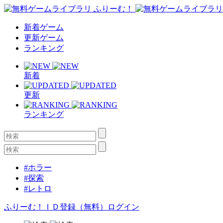
新着ゲーム
更新ゲーム
ランキング
新着
更新
ランキング
#ホラー
#探索
#レトロ
ふりーむ！ＩＤ登録（無料）
ログイン