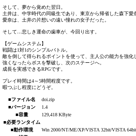
そして、夢から覚めた翌日。
土井は、中学時代の同級生であり、東京から帰省した森下愛
愛奈は、土井の片想いの遠い憧れの女子だった。
そして…悲しき運命の歯車が、今回り出す。
【ゲームシステム】
戦闘は1対1のシンプルバトル。
敵を倒して得られるポイントを使って、主人公の能力を強化
強くなったらボスを撃破し、次のステージへ。
成長を実感できるRPGです。
プレイ時間は4～5時間程度です。
暇つぶし程度にどうぞ。
■ファイル名
doi.zip
■バージョン
1.4
■容量
129,418 KByte
■必要ランタイム
■動作環境
Win 2000/NT/ME/XP/VISTA 32bit/VISTA 64bit/7 3