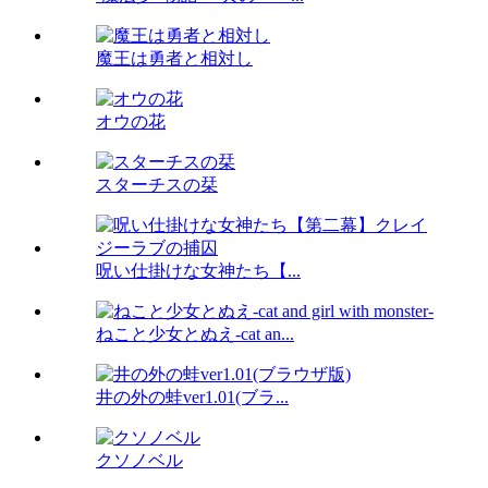
魔王は勇者と相対し
オウの花
スターチスの栞
呪い仕掛けな女神たち【...
ねこと少女とぬえ-cat an...
井の外の蛙ver1.01(ブラ...
クソノベル