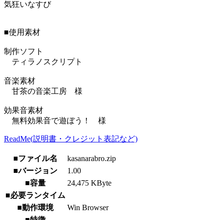
気狂いなすび
■使用素材
制作ソフト
ティラノスクリプト
音楽素材
甘茶の音楽工房 様
効果音素材
無料効果音で遊ぼう！ 様
ReadMe(説明書・クレジット表記など)
■ファイル名
kasanarabro.zip
■バージョン
1.00
■容量
24,475 KByte
■必要ランタイム
■動作環境
Win Browser
■特徴