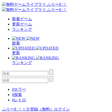
新着ゲーム
更新ゲーム
ランキング
新着
更新
ランキング
#ホラー
#探索
#レトロ
ふりーむ！ＩＤ登録（無料）
ログイン