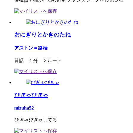
多視点で描かれる複雑的ファンタジーノベル第５弾
おにぎりとかきのたね
アストン＝路端
昔話 １分 ２ルート
ぴぎゃぴぎゃ
mizuha52
ぴぎゃぴぎゃしてる