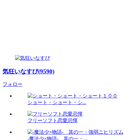
気狂いなすび(9590)
フォロー
ショート・ショート・シ...
フリーソフト恋愛忌憚
-魔法少×物語- 其の一・...