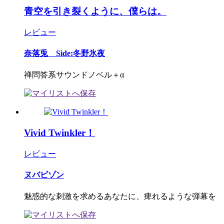
青空を引き裂くように、僕らは。
レビュー
奈落兎 Side:冬野氷夜
禅問答系サウンドノベル＋α
Vivid Twinkler！
レビュー
ヌバビゾン
魅惑的な刺激を求めるあなたに、痺れるような弾幕を