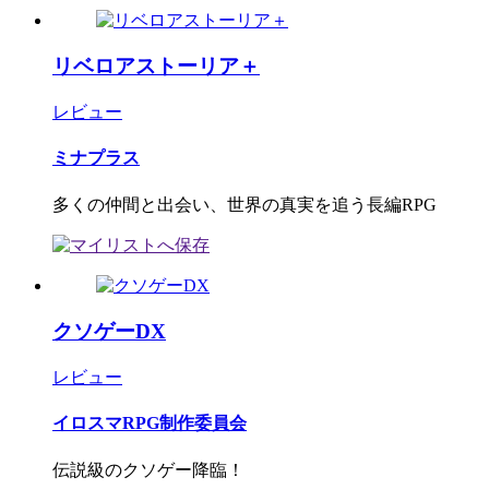
リベロアストーリア＋
レビュー
ミナプラス
多くの仲間と出会い、世界の真実を追う長編RPG
クソゲーDX
レビュー
イロスマRPG制作委員会
伝説級のクソゲー降臨！