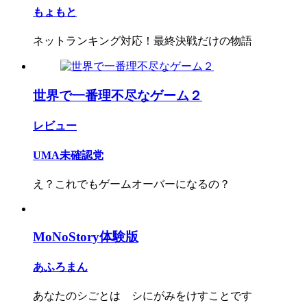
もょもと
ネットランキング対応！最終決戦だけの物語
世界で一番理不尽なゲーム２
レビュー
UMA未確認党
え？これでもゲームオーバーになるの？
MoNoStory体験版
あふろまん
あなたのシごとは シにがみをけすことです