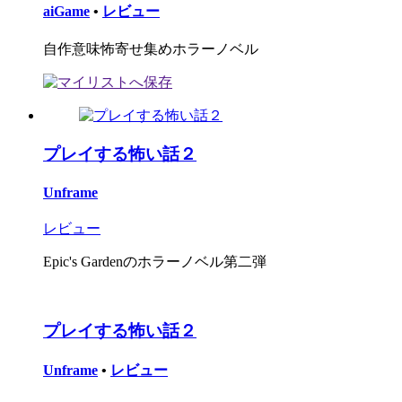
aiGame
•
レビュー
自作意味怖寄せ集めホラーノベル
プレイする怖い話２
Unframe
レビュー
Epic's Gardenのホラーノベル第二弾
プレイする怖い話２
Unframe
•
レビュー