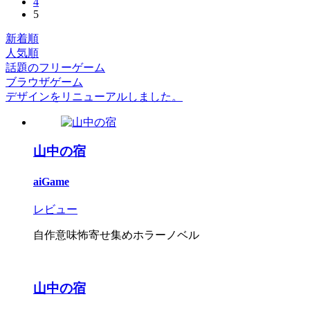
4
5
新着順
人気順
話題のフリーゲーム
ブラウザゲーム
デザインをリニューアルしました。
山中の宿
aiGame
レビュー
自作意味怖寄せ集めホラーノベル
山中の宿