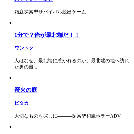
箱庭探索型サバイバル脱出ゲーム
1分で？俺が最北端だ！！
ワントク
人はなぜ、最北端に惹かれるのか。最北端の地へ訪れ
た男の最...
螢火の庭
ピタカ
大切なものを探しに―――探索型和風ホラーADV