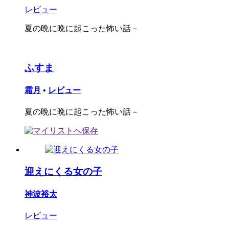
レビュー
夏の晩に晩に起こった怖い話－
ふすま
霜月
•
レビュー
夏の晩に晩に起こった怖い話－
迎えにくる女の子
神波裕太
レビュー