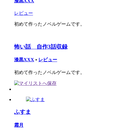
漆黒XXX
レビュー
初めて作ったノベルゲームです。
怖い話 自作3話収録
漆黒XXX
•
レビュー
初めて作ったノベルゲームです。
ふすま
霜月