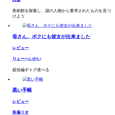
美術館を探索し、謎の人物から要求されたものを見つ
けよう
母さん、ボクにも彼女が出来ました
レビュー
りょーへいかい
超短編ギャグ述べる
黒い手帳
レビュー
朱雀リオ