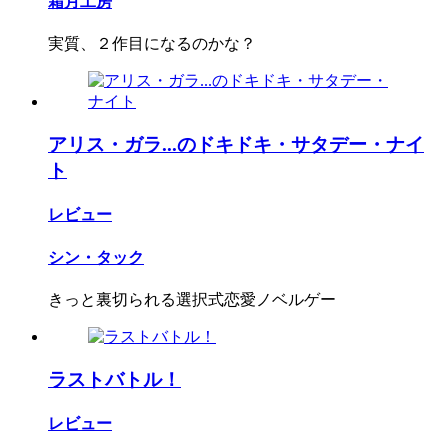
霜月工房
実質、２作目になるのかな？
アリス・ガラ...のドキドキ・サタデー・ナイ
ト
レビュー
シン・タック
きっと裏切られる選択式恋愛ノベルゲー
ラストバトル！
レビュー