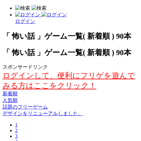
ログイン
「 怖い話 」ゲーム一覧( 新着順 ) 90本
「 怖い話 」ゲーム一覧( 新着順 ) 90本
スポンサードリンク
ログインして、便利にフリゲを遊んで
みる方はここをクリック！
新着順
人気順
話題のフリーゲーム
デザインをリニューアルしました。
1
2
3