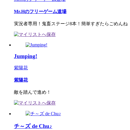
Mr.Hのフリーゲーム道場
実況者専用！鬼畜ステージ8本！簡単すぎたらごめんね
Jumping!
紫陽花
紫陽花
敵を踏んで進め！
チ～ズ de Chu♪