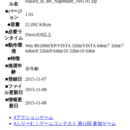
Hikaru_in_the_Nightmare_Ver1.01.zip
ル名
■バージ
1.01
ョン
■容量
21,092 KByte
■必要ラ
DirectX9以上
ンタイム
■動作環
Win 98/2000/XP/VISTA 32bit/VISTA 64bit/7 32bit/7
64bit/8 32bit/8 64bit/10 32bit/10 64bit
境
■特徴
■推奨年
全年齢
齢
■登録日
2015-11-07
■ファイ
2015-11-08
ル更新日
■情報更
2015-11-08
新日
#アクションゲーム
#ふりーむ！ゲームコンテスト 第11回 参加ゲーム