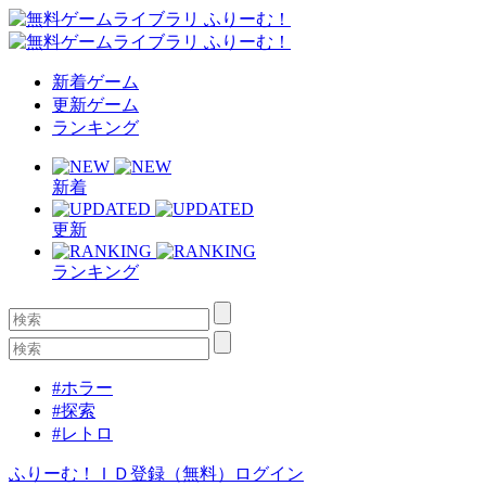
新着ゲーム
更新ゲーム
ランキング
新着
更新
ランキング
#ホラー
#探索
#レトロ
ふりーむ！ＩＤ登録（無料）
ログイン