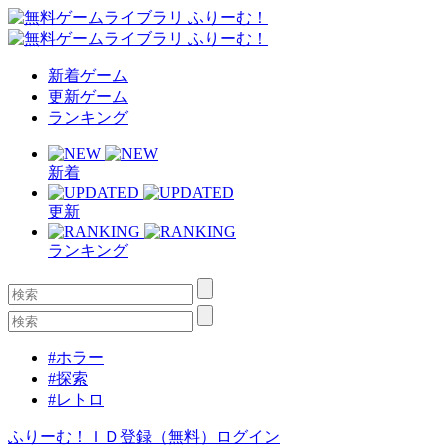
新着ゲーム
更新ゲーム
ランキング
新着
更新
ランキング
#ホラー
#探索
#レトロ
ふりーむ！ＩＤ登録（無料）
ログイン