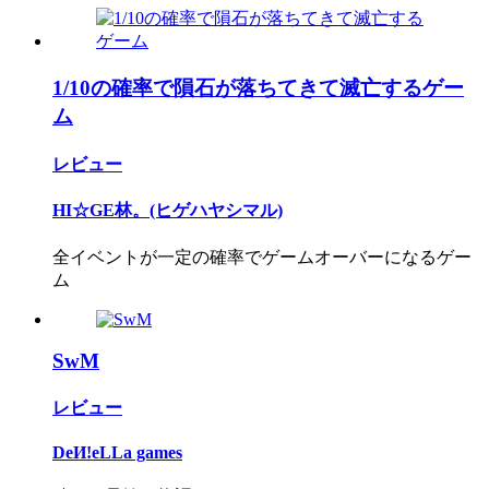
1/10の確率で隕石が落ちてきて滅亡するゲー
ム
レビュー
HI☆GE林。(ヒゲハヤシマル)
全イベントが一定の確率でゲームオーバーになるゲー
ム
SwM
レビュー
DeИ!eLLa games