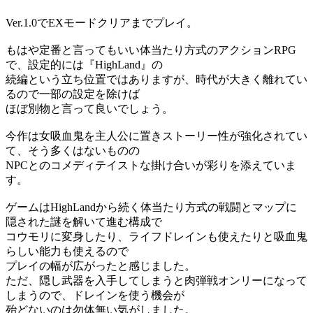
Ver.1.0でEXモードクリアまでプレイ。
もはや定番と言ってもいい体当たり方式のアクションRPG
で、設定的には『HighLand』の
続編という立ち位置ではありますが、時代が大きく離れてい
るので一部の設定を除けば
ほぼ別物と言って良いでしょう。
今作は女吸血鬼を主人公に置きストーリー性が強化されてい
て、そう多くはないものの
NPCとのコメディテイストな掛け合いが彩りを添えていま
す。
ゲームはHighLandから続く体当たり方式の戦闘とマップに
隠された謎を解いて進む構成で
コウモリに変身したり、ライフドレインも使えたりと吸血鬼
らしい能力も使えるので
プレイの幅が広がったと感じました。
ただ、隠し武器を入手してしまうと肉弾戦オンリーになって
しまうので、ドレインを使う機会が
殆どないのは勿体無い気がしました。