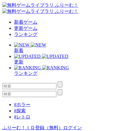
新着ゲーム
更新ゲーム
ランキング
新着
更新
ランキング
#ホラー
#探索
#レトロ
ふりーむ！ＩＤ登録（無料）
ログイン