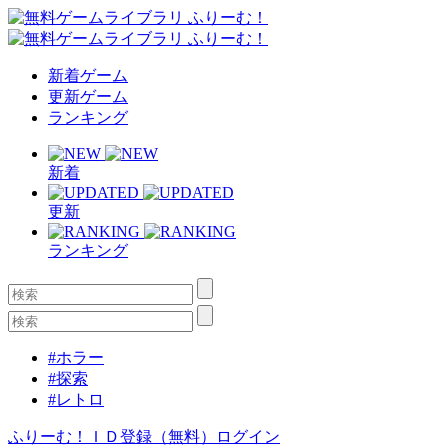
新着ゲーム
更新ゲーム
ランキング
新着
更新
ランキング
#ホラー
#探索
#レトロ
ふりーむ！ＩＤ登録（無料）
ログイン