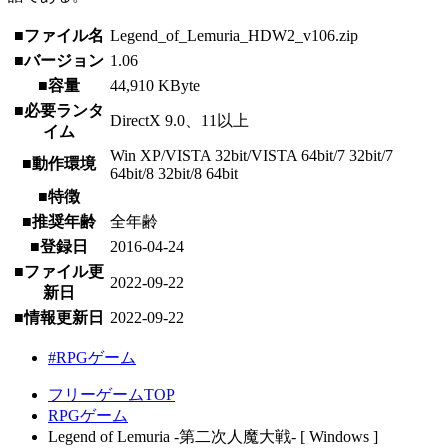
■ファイル名
Legend_of_Lemuria_HDW2_v106.zip
■バージョン
1.06
■容量
44,910 KByte
■必要ランタ
DirectX 9.0、11以上
イム
Win XP/VISTA 32bit/VISTA 64bit/7 32bit/7
■動作環境
64bit/8 32bit/8 64bit
■特徴
■推奨年齢
全年齢
■登録日
2016-04-24
■ファイル更
2022-09-22
新日
■情報更新日
2022-09-22
#RPGゲーム
フリーゲームTOP
RPGゲーム
Legend of Lemuria -第二次人魔大戦- [ Windows ]