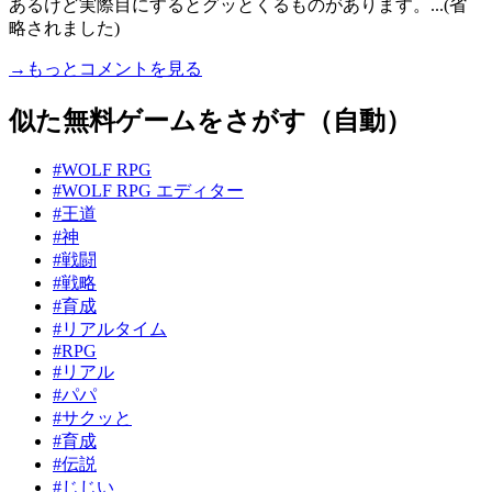
あるけど実際目にするとグッとくるものがあります。...(省
略されました)
→もっとコメントを見る
似た無料ゲームをさがす（自動）
#WOLF RPG
#WOLF RPG エディター
#王道
#神
#戦闘
#戦略
#育成
#リアルタイム
#RPG
#リアル
#パパ
#サクッと
#育成
#伝説
#じじい