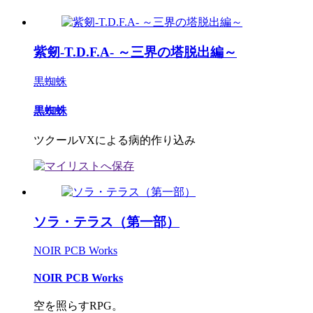
紫剱-T.D.F.A- ～三界の塔脱出編～
黒蜘蛛
黒蜘蛛
ツクールVXによる病的作り込み
ソラ・テラス（第一部）
NOIR PCB Works
NOIR PCB Works
空を照らすRPG。