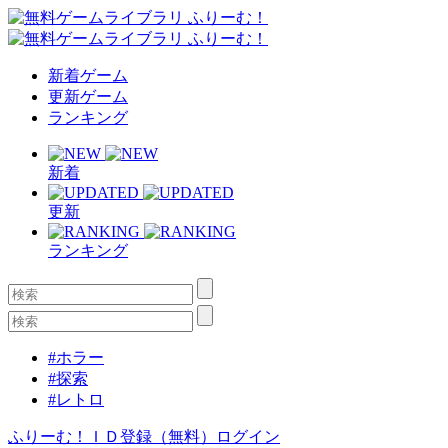
新着ゲーム
更新ゲーム
ランキング
新着
更新
ランキング
#ホラー
#探索
#レトロ
ふりーむ！ＩＤ登録（無料）
ログイン