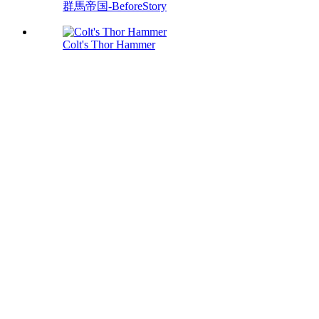
群馬帝国-BeforeStory
Colt's Thor Hammer