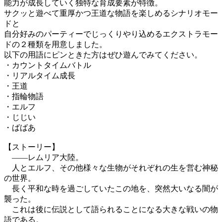
能力が成長していく独特な育成要素が特徴。
サクッと遊べて重厚かつ王道な物語を楽しめるシナリオモー
ドと
自分好みのパーティーでじっくりやり込めるエクストラモー
ドの２種類を用意しました。
以下の用語にピンときた方はぜひ遊んでみてください。
・カウントタイムバトル
・リアルタイム成長
・王道
・指輪物語
・エルフ
・じじい
・ばばあ
【ストーリー】
――レムリア大陸。
人とエルフ、その他様々な生物がそれぞれの生を営む神秘
の世界。
長く平和な時を過ごしていたこの地を、突然大いなる闇が
襲った。
これは後に伝説として語られることになる大きな戦いの物
語である。