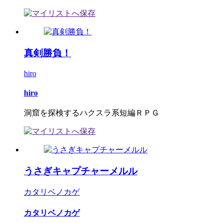
真剣勝負！
hiro
hiro
洞窟を探検するハクスラ系短編ＲＰＧ
うさぎキャプチャーメルル
カタリベノカゲ
カタリベノカゲ