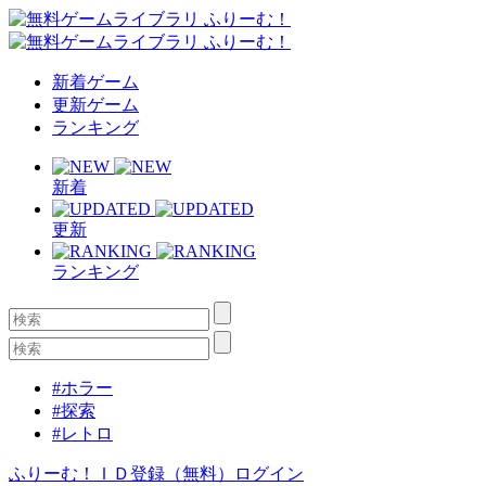
新着ゲーム
更新ゲーム
ランキング
新着
更新
ランキング
#ホラー
#探索
#レトロ
ふりーむ！ＩＤ登録（無料）
ログイン