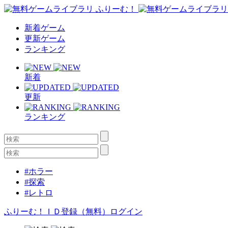
新着ゲーム
更新ゲーム
ランキング
新着
更新
ランキング
#ホラー
#探索
#レトロ
ふりーむ！ＩＤ登録（無料）
ログイン