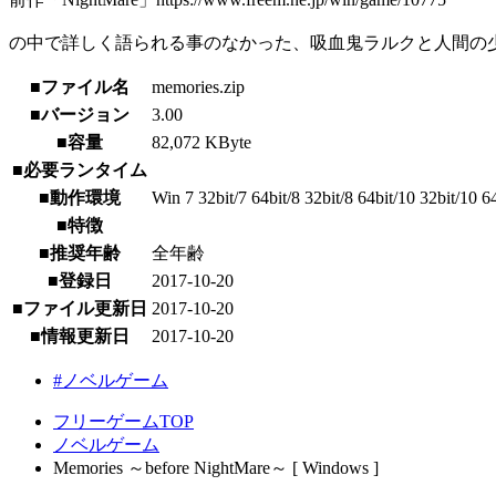
の中で詳しく語られる事のなかった、吸血鬼ラルクと人間の
■ファイル名
memories.zip
■バージョン
3.00
■容量
82,072 KByte
■必要ランタイム
■動作環境
Win 7 32bit/7 64bit/8 32bit/8 64bit/10 32bit/10 6
■特徴
■推奨年齢
全年齢
■登録日
2017-10-20
■ファイル更新日
2017-10-20
■情報更新日
2017-10-20
#ノベルゲーム
フリーゲームTOP
ノベルゲーム
Memories ～before NightMare～ [ Windows ]