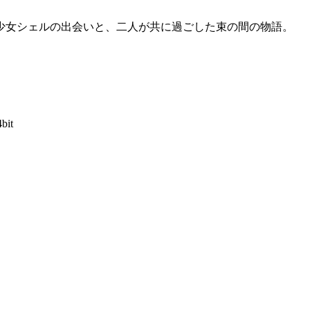
少女シェルの出会いと、二人が共に過ごした束の間の物語。
4bit