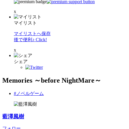
x
マイリスト
マイリストへ保存
後で便利♪ Click!
x
シェア
Memories ～before NightMare～
#ノベルゲーム
藍澤風樹
フォロー