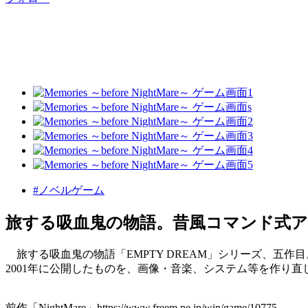
#ノベルゲーム
旅する吸血鬼の物語。昔風コマンド式
旅する吸血鬼の物語「EMPTY DREAM」シリーズ、五作目
2001年に公開したものを、画像・音楽、システム等を作り直
前作「NightMare」https://www.freem.ne.jp/win/game/10775