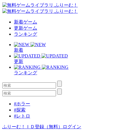
新着ゲーム
更新ゲーム
ランキング
新着
更新
ランキング
#ホラー
#探索
#レトロ
ふりーむ！ＩＤ登録（無料）
ログイン