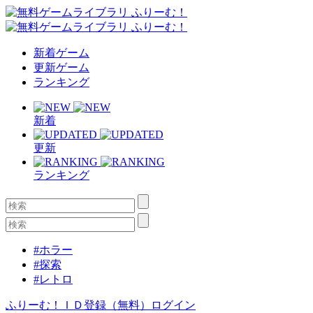
新着ゲーム
更新ゲーム
ランキング
新着
更新
ランキング
#ホラー
#探索
#レトロ
ふりーむ！ＩＤ登録（無料）
ログイン