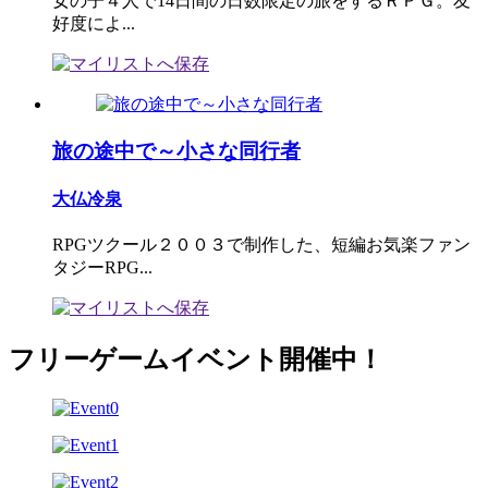
女の子４人で14日間の日数限定の旅をするＲＰＧ。友
好度によ...
旅の途中で～小さな同行者
大仏冷泉
RPGツクール２００３で制作した、短編お気楽ファン
タジーRPG...
フリーゲームイベント開催中！