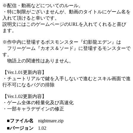
※配信・動画などについてのルール。
・特に制限がございませんが、動画のタイトルにゲーム名を
入れて頂けると幸いです。
説明文にはこのゲームページのURLを入れてくれると喜び
ます。
※作中内に登場するボスモンスター『幻影龍エデン』は
フリーゲーム『カオス＆ソード』に登場するモンスターで
す。
物語上の関連性はありません。
【Ver.1.01更新内容】
・チュートリアルで鍵を入手しないで進むとスキル画面で進
行不可になるバグの排除
【Ver.1.02更新内容】
・ゲーム全体の軽量化及び高速化
・一部キャラデザインの修正
■ファイル名
nightmare.zip
■バージョン
1.02