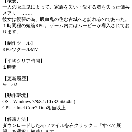
【概要】
一人の吸血鬼によって、家族を失い・愛する者を失った傭兵
メアリー……。
彼女は復讐の為、吸血鬼の住む古城へと訪れるのであった。
１時間程の短編RPG。ゲーム内にはムービーが導入されてお
ります。
【制作ツール】
RPGツクールMV
【平均クリア時間】
１時間
【更新履歴】
Ver1.02
【動作環境】
OS：Windows 7/8/8.1/10 (32bit/64bit)
CPU：Intel Core2 Duo相当以上
【解凍方法】
ダウンロードしたzipファイルを右クリック→「すべて展
開」を選択し解凍します。