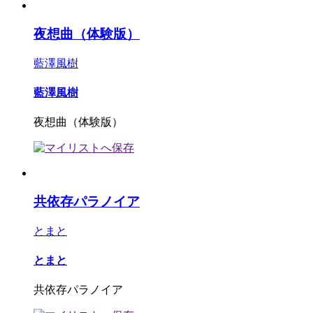
夜想曲（体験版）
藍澤風樹
藍澤風樹
夜想曲（体験版）
共依存パラノイア
とまと
とまと
共依存パラノイア