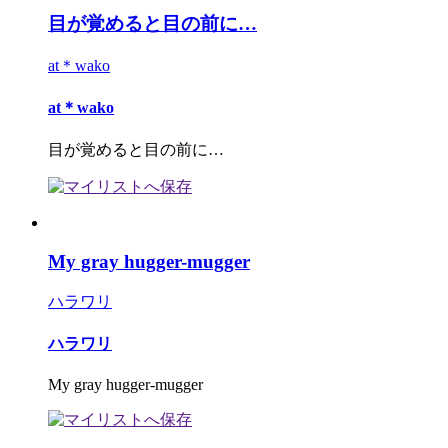
目が覚めると目の前に…
at＊wako
at＊wako
目が覚めると目の前に…
My gray hugger-mugger
ハラワリ
ハラワリ
My gray hugger-mugger