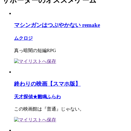
サポーターのオススメゲーム
マシンガンはつぶやかない remake
ムクロジ
真っ暗闇の短編RPG
終わりの映画【スマホ版】
天才探偵★雛鳴ふらわ
この映画館は『普通』じゃない。