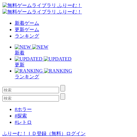
新着ゲーム
更新ゲーム
ランキング
新着
更新
ランキング
#ホラー
#探索
#レトロ
ふりーむ！ＩＤ登録（無料）
ログイン