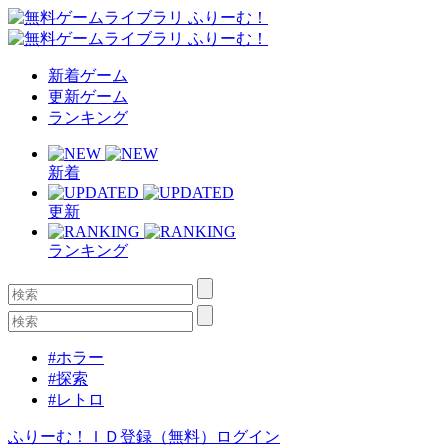
新着ゲーム
更新ゲーム
ランキング
新着
更新
ランキング
#ホラー
#探索
#レトロ
ふりーむ！ＩＤ登録（無料）
ログイン