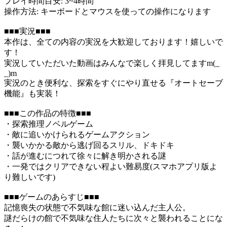
プレイ時間目安: 3~4時間
操作方法: キーボードとマウスを使っての操作になります
■■■実況■■■
本作は、全ての内容の実況を大歓迎しております！嬉しいで
す！
実況していただいた動画はみんなで楽しく拝見してますm(_
_)m
実況のとき便利な、探索をすぐにやり直せる『オートセーブ
機能』も実装！
■■■この作品の特徴■■■
・探索推理ノベルゲーム
・敵に追いかけられるゲームアクション
・襲いかかる敵から逃げ回るスリル、ドキドキ
・話が進むにつれて徐々に解き明かされる謎
・一発ではクリアできない程よい難易度(スマホアプリ版よ
り難しいです)
■■■ゲームのあらすじ■■■
記憶喪失の状態で不気味な館に迷い込んだ主人公。
謎だらけの館で不気味な住人たちに次々と襲われることにな