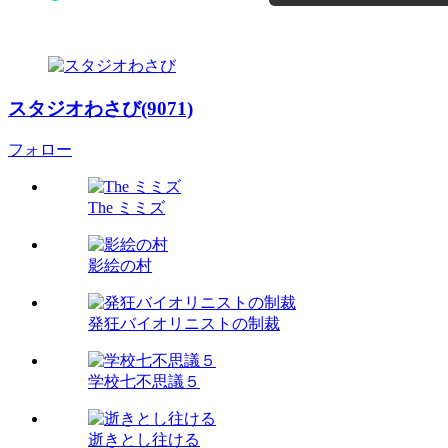
スタジオわさび(9071)
フォロー
The ミミズ
影絵の村
発狂バイオリニストの制裁
学校七不思議５
逝きとし往ける