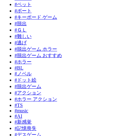
#ペット
#ボート
#キーボード ゲーム
#脱出
#ＧＬ
#難しい
#逃げ
#脱出ゲーム ホラー
#脱出ゲーム おすすめ
#ホラー
#BL
#ノベル
#ドット絵
#脱出ゲーム
#アクション
#ホラー アクション
#TS
#music
#AI
#新感覚
#記憶喪失
#デスゲーム