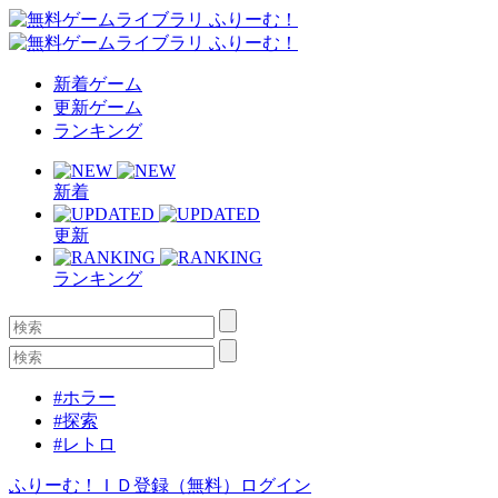
新着ゲーム
更新ゲーム
ランキング
新着
更新
ランキング
#ホラー
#探索
#レトロ
ふりーむ！ＩＤ登録（無料）
ログイン