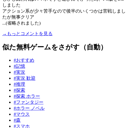
しました
アクション系が少々苦手なので後半のいくつかは苦戦しまし
たが無事クリア
...(省略されました)
→もっとコメントを見る
似た無料ゲームをさがす（自動）
#おすすめ
#記憶
#実況
#実況 歓迎
#推理
#探索
#探索 ホラー
#ファンタジー
#ホラー ノベル
#マウス
#森
#スマホ