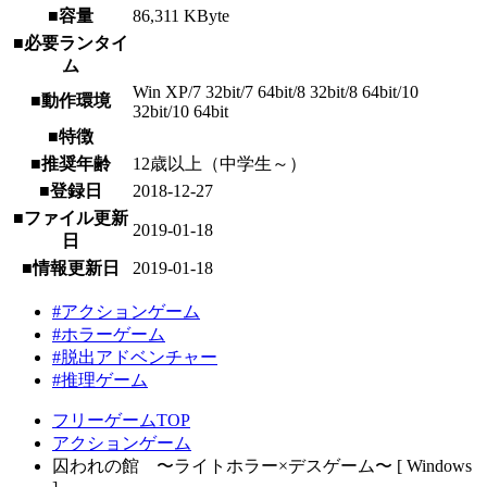
■容量
86,311 KByte
■必要ランタイ
ム
Win XP/7 32bit/7 64bit/8 32bit/8 64bit/10
■動作環境
32bit/10 64bit
■特徴
■推奨年齢
12歳以上（中学生～）
■登録日
2018-12-27
■ファイル更新
2019-01-18
日
■情報更新日
2019-01-18
#アクションゲーム
#ホラーゲーム
#脱出アドベンチャー
#推理ゲーム
フリーゲームTOP
アクションゲーム
囚われの館 〜ライトホラー×デスゲーム〜 [ Windows