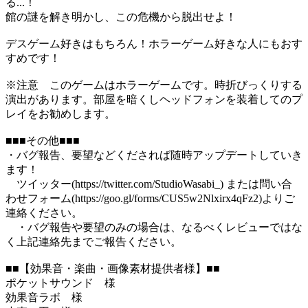
る...！
館の謎を解き明かし、この危機から脱出せよ！
デスゲーム好きはもちろん！ホラーゲーム好きな人にもおす
すめです！
※注意 このゲームはホラーゲームです。時折びっくりする
演出があります。部屋を暗くしヘッドフォンを装着してのプ
レイをお勧めします。
■■■その他■■■
・バグ報告、要望などくだされば随時アップデートしていき
ます！
ツイッター(https://twitter.com/StudioWasabi_) または問い合
わせフォーム(https://goo.gl/forms/CUS5w2Nlxirx4qFz2)よりご
連絡ください。
・バグ報告や要望のみの場合は、なるべくレビューではな
く上記連絡先までご報告ください。
■■【効果音・楽曲・画像素材提供者様】■■
ポケットサウンド 様
効果音ラボ 様