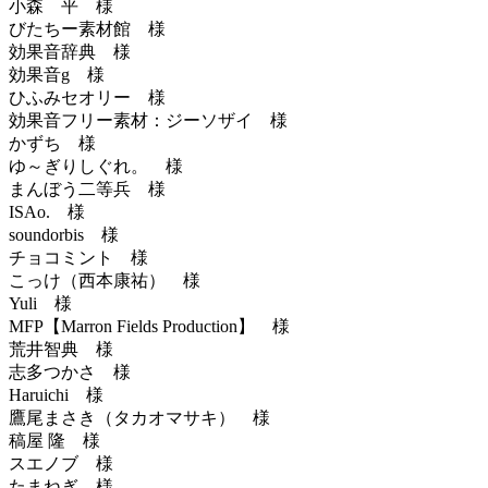
小森 平 様
びたちー素材館 様
効果音辞典 様
効果音g 様
ひふみセオリー 様
効果音フリー素材：ジーソザイ 様
かずち 様
ゆ～ぎりしぐれ。 様
まんぼう二等兵 様
ISAo. 様
soundorbis 様
チョコミント 様
こっけ（西本康祐） 様
Yuli 様
MFP【Marron Fields Production】 様
荒井智典 様
志多つかさ 様
Haruichi 様
鷹尾まさき（タカオマサキ） 様
稿屋 隆 様
スエノブ 様
たまねぎ 様