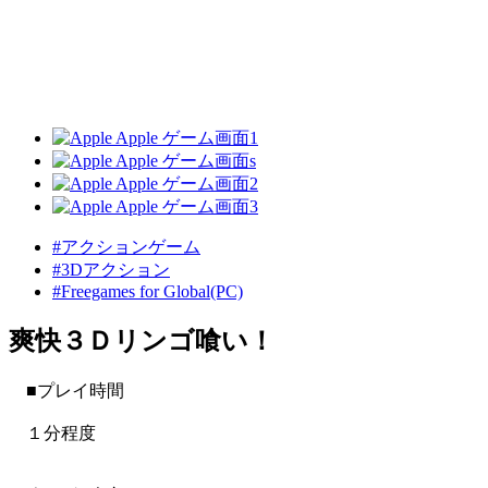
#アクションゲーム
#3Dアクション
#Freegames for Global(PC)
爽快３Ｄリンゴ喰い！
■プレイ時間
１分程度