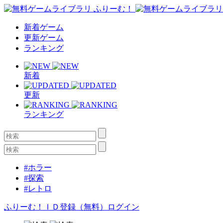
新着ゲーム
更新ゲーム
ランキング
新着
更新
ランキング
#ホラー
#探索
#レトロ
ふりーむ！ＩＤ登録（無料）
ログイン