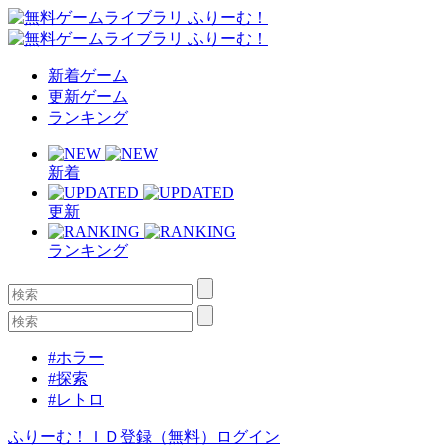
新着ゲーム
更新ゲーム
ランキング
新着
更新
ランキング
#ホラー
#探索
#レトロ
ふりーむ！ＩＤ登録（無料）
ログイン