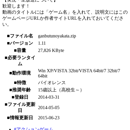
歓迎します！
動画のタイトルには「ゲーム名」を入れて、説明文にはこの
ゲームページURLか作者サイトURLを入れておいてくださ
い。
■ファイル名
ganbutunoyakata.zip
■バージョン
1.11
■容量
27,826 KByte
■必要ランタイ
ム
Win XP/VISTA 32bit/VISTA 64bit/7 32bit/7
■動作環境
64bit
■特徴
バイオレンス
■推奨年齢
15歳以上（高校生～）
■登録日
2014-03-31
■ファイル更新
2014-05-05
日
■情報更新日
2015-06-23
#アクションゲーム