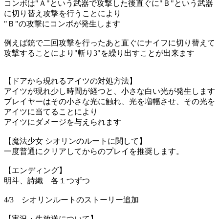
コンボは"Ａ"という武器で攻撃した後直ぐに"Ｂ"という武器
に切り替え攻撃を行うことにより
"Ｂ"の攻撃にコンボが発生します
例えば銃で二回攻撃を行ったあと直ぐにナイフに切り替えて
攻撃することにより"斬り3"を繰り出すことが出来ます
【ドアから現れるアイツの対処方法】
アイツが現れ少し時間が経つと、小さな白い光が発生します
プレイヤーはその小さな光に触れ、光を増幅させ、その光を
アイツに当てることにより
アイツにダメージを与えられます
【魔法少女 シオリンのルートに関して】
一度普通にクリアしてからのプレイを推奨します。
【エンディング】
明斗、詩織 各１つずつ
4/3 シオリンルートのストーリー追加
【実況・生放送について】