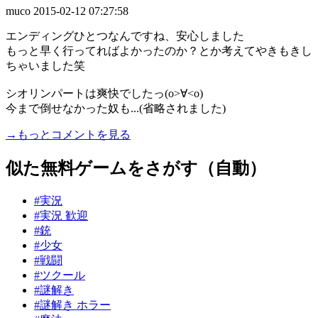
muco
2015-02-12 07:27:58
エンディングひとつなんですね、安心しました
もっと早く行ってればよかったのか？とか考えてやきもきし
ちゃいました笑
シオリンパートは爽快でしたっ(o>∀<o)
今まで倒せなかった奴も...(省略されました)
→もっとコメントを見る
似た無料ゲームをさがす（自動）
#実況
#実況 歓迎
#銃
#少女
#戦闘
#ツクール
#謎解き
#謎解き ホラー