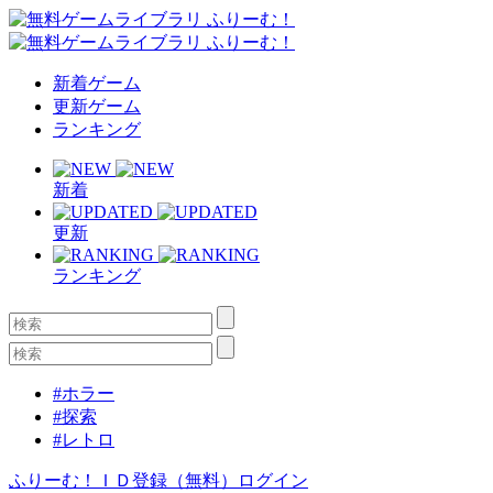
新着ゲーム
更新ゲーム
ランキング
新着
更新
ランキング
#ホラー
#探索
#レトロ
ふりーむ！ＩＤ登録（無料）
ログイン