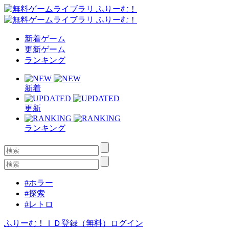
新着ゲーム
更新ゲーム
ランキング
新着
更新
ランキング
#ホラー
#探索
#レトロ
ふりーむ！ＩＤ登録（無料）
ログイン