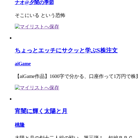
ナオ@夕闇の季節
そこにいる という恐怖
ちょっとエッチにサクッと学ぶS株注文
aiGame
【aiGame作品】1600字で分かる、口座作って1万円で
宵闇に輝く太陽と月
桃隆
太陽と月の剣士二人組の戦い、第三弾！ 短編ＲＰＧ