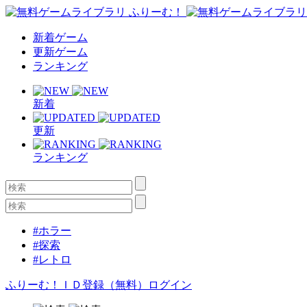
新着ゲーム
更新ゲーム
ランキング
新着
更新
ランキング
#ホラー
#探索
#レトロ
ふりーむ！ＩＤ登録（無料）
ログイン