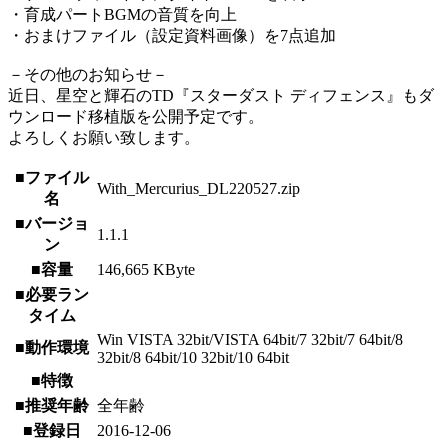
・育成パートBGMの音質を向上
・おまけファイル（設定資料画像）を7点追加
－その他のお知らせ－
近日、星空と輝石のTD『スターダスト ディフェンス』もダ
ウンロード移植版を公開予定です。
よろしくお願い致します。
■ファイル
With_Mercurius_DL220527.zip
名
■バージョ
1.1.1
ン
■容量
146,665 KByte
■必要ラン
タイム
Win VISTA 32bit/VISTA 64bit/7 32bit/7 64bit/8
■動作環境
32bit/8 64bit/10 32bit/10 64bit
■特徴
■推奨年齢
全年齢
■登録日
2016-12-06