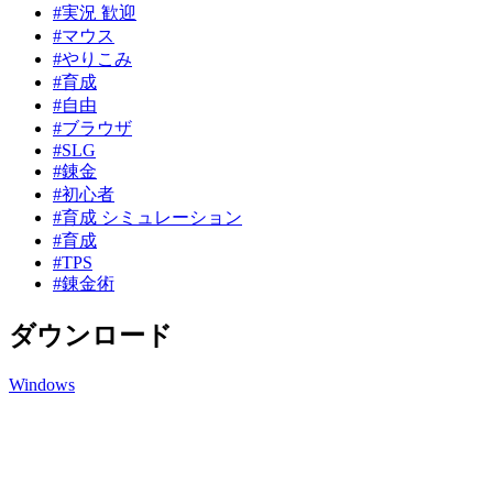
#実況 歓迎
#マウス
#やりこみ
#育成
#自由
#ブラウザ
#SLG
#錬金
#初心者
#育成 シミュレーション
#育成
#TPS
#錬金術
ダウンロード
Windows