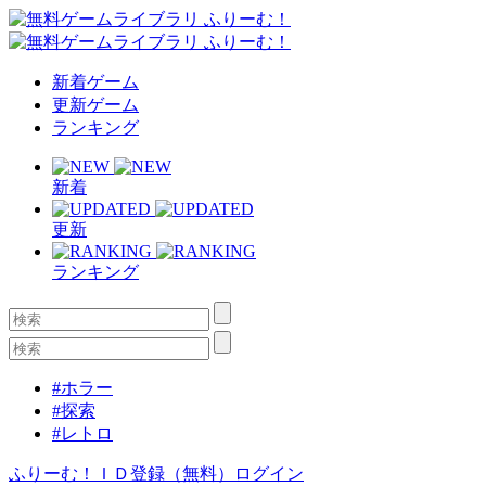
新着ゲーム
更新ゲーム
ランキング
新着
更新
ランキング
#ホラー
#探索
#レトロ
ふりーむ！ＩＤ登録（無料）
ログイン