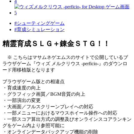
#シューティングゲーム
#育成シミュレーション
精霊育成ＳＬＧ＋錬金ＳＴＧ！！
※ こちらはマサムネゲエムスのサイトで公開しているブ
ラウザゲーム『ウィズ メルクリウス -perficio-』のダウンロ
ード用移植版となります
ブラウザゲーム版との相違点
・育成速度の向上
・グラフィック画質／BGM音質の向上
・一部演出の変更
・大画面／フルスクリーンプレイへの対応
・一部メニューにおけるマウスホイール操作への対応
・一部スコア算出方式の調整及びオンラインスコアランキン
グをゲーム内より参照可能に
・オンラインデータバックアップ機能の削除