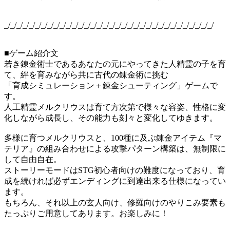
_/_/_/_/_/_/_/_/_/_/_/_/_/_/_/_/_/_/_/_/_/_/_/_/_/_/_/_/_/_/_/_/_/_/
■ゲーム紹介文
若き錬金術士であるあなたの元にやってきた人精霊の子を育
て、絆を育みながら共に古代の錬金術に挑む
「育成シミュレーション＋錬金シューティング」ゲームで
す。
人工精霊メルクリウスは育て方次第で様々な容姿、性格に変
化しながら成長し、その能力も刻々と変化してゆきます。
多様に育つメルクリウスと、100種に及ぶ錬金アイテム『マ
テリア』の組み合わせによる攻撃パターン構築は、無制限に
して自由自在。
ストーリーモードはSTG初心者向けの難度になっており、育
成を続ければ必ずエンディングに到達出来る仕様になってい
ます。
もちろん、それ以上の玄人向け、修羅向けのやりこみ要素も
たっぷりご用意してあります。お楽しみに！