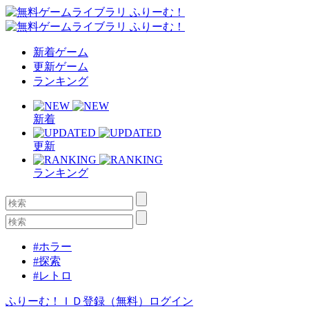
新着ゲーム
更新ゲーム
ランキング
新着
更新
ランキング
#ホラー
#探索
#レトロ
ふりーむ！ＩＤ登録（無料）
ログイン