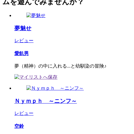
ムを遊んでみませんか？
夢魅せ
レビュー
愛飢男
夢（精神）の中に入れる...と幼馴染の冒険♪
Ｎｙｍｐｈ ～ニンフ～
レビュー
空鈴