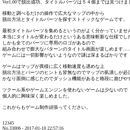
Ver1.00で脱出成功、タイトルパーツは５４個までは見つけま
移動と調べるだけの操作で広大なマップの中から
脱出方法とタイトルパーツを探すストイックなゲームです。
最初タイトルパーツを集めるというのがよく分かっていませ
本当にタイトルが変わるだけというある意味斬新な仕様でし
しかも全てのパーツに専用のロゴがあるので
組み合わせで膨大なパターンのタイトル画面が楽しめます…
ゲームには一切影響がないようなので謎は深まるばかりです
ゲームはマップが異様に広く移動速度も遅めな上
脱出方法とパーツのヒントも皆無なのでマップの虱潰しが必
かなり面倒に感じたのでダッシュ機能があると格段に遊びや
ツクール系やゲームエンジンを使わないゲームは少ないので
個人的に興味深く楽しめました。
これからもゲーム制作頑張ってください。
12345
No.33006 - 2017-01-10 22:57:16