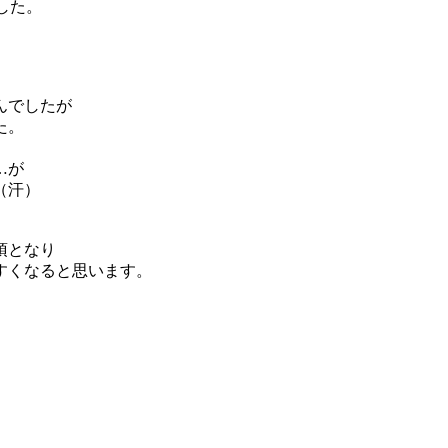
した。
んでしたが
た。
…が
（汗）
須となり
すくなると思います。