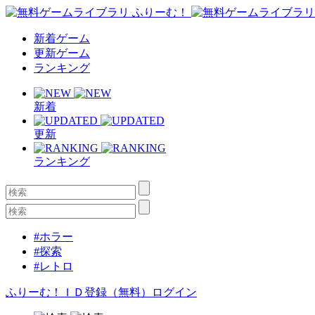
新着ゲーム
更新ゲーム
ランキング
新着
更新
ランキング
#ホラー
#探索
#レトロ
ふりーむ！ＩＤ登録（無料）
ログイン